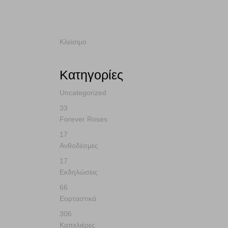
Διάφορες Ανθοδέσμ
Αρχική
Ανθοδέσμες
Διάφορες Ανθοδέσμες
Κλείσιμο
Κατηγορίες
Uncategorized
33
Forever Roses
17
Ανθοδέσμες
17
Εκδηλώσεις
66
Εορταστικά
306
Καπελιέρες