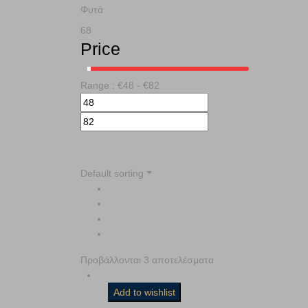
Φυτά
68
Price
Range :
€
48
- €
82
Default sorting
Προβάλλονται 3 αποτελέσματα
Add to wishlist