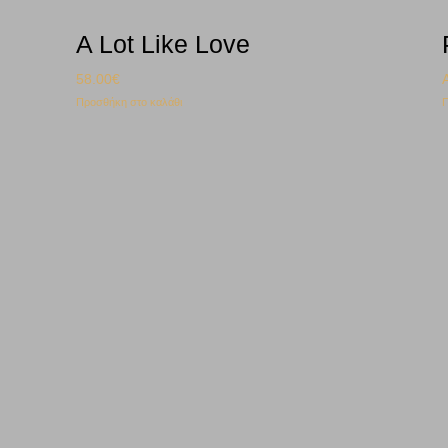
A Lot Like Love
58.00
€
Προσθήκη στο καλάθι
Π