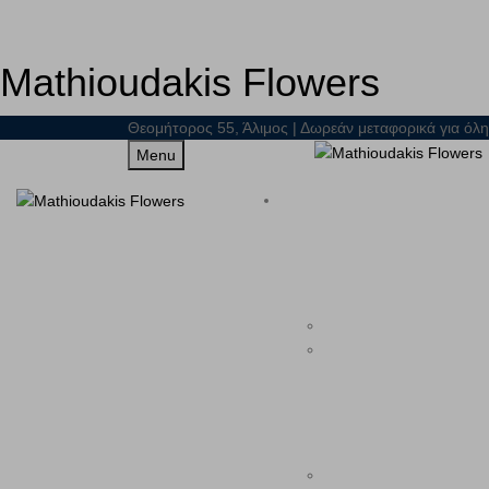
Mathioudakis Flowers
Θεομήτορος 55, Άλιμος | Δωρεάν μεταφορικά για όλη
Menu