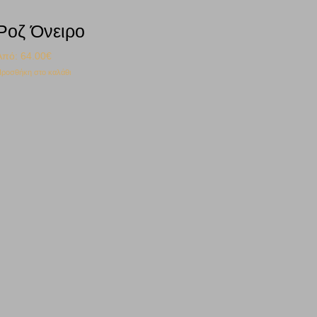
Ροζ Όνειρο
Από:
64.00
€
ροσθήκη στο καλάθι