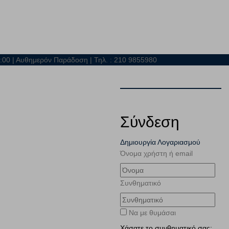
21:00 | Αυθημερόν Παράδοση | Τηλ. : 210 9855980
Σύνδεση
Δημιουργία Λογαριασμού
Όνομα χρήστη ή email
Συνθηματικό
Να με θυμάσαι
Χάσατε το συνθηματικό σας;