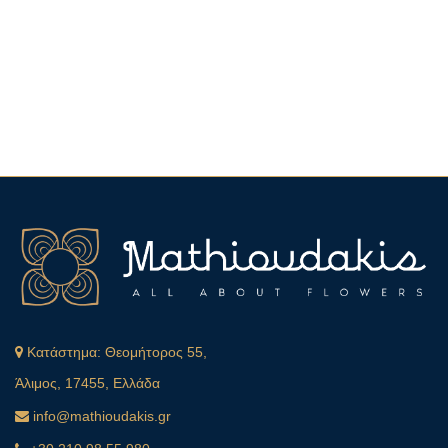
Κατάστημα:
Θεομήτορος 55,
Άλιμος, 17455, Ελλάδα
info@mathioudakis.gr