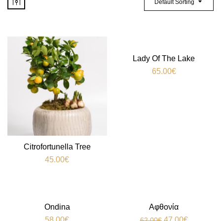
Default Sorting
Lady Of The Lake
65.00
€
Citrofortunella Tree
45.00
€
-24%
Ondina
Αφθονία
58.00
€
47.00
€
62.00
€