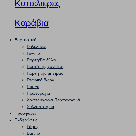
Καπελιέρες
Καράβια
Εορταστικά
Βαλεντίνος
Γέννηση
Γιορτή/Γενέθλια
Γιορτή της γυναίκας
Γιορτή της μητέρας
Εταιρικά δώρα
Πάσχα
Πρωτομαγιά
Χριστούγεννα-Πρωτοχρονιά
Συλλυπητήρια
Προσφορές
Εκδηλώσεις
Γάμος
Βάπτιση