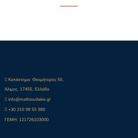
Κατάστημα:
Θεομήτορος 55,
Άλιμος, 17455, Ελλάδα
info@mathioudakis.gr
+30 210 98 55 980
ΓΕΜΗ: 121726103000