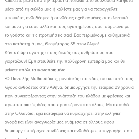
•Διαλέξτε μέσα από την τεράστια ποικιλία από λουλούδια και φυτά
μέσα από τη σελίδα μας ή καλέστε μας για να παραγγείλτε
μπουκέτα, ανθοδέσμες ή συνθέσεις σχεδιασμένες αποκλειστικά
και μόνο για εσάς αλλά και τους αγαπημένους σας, σύμφωνα με
το γούστο και τις προτιμήσεις σας! Σας περιμένουμε καθημερινά
στο κατάστημά μας, Θεομήτορος 55 στον Άλιμο!
Κάντε δώρα αγάπης στους δικούς σας ανθρώπους που
γιορτάζουν! Εμπιστευθείτε την πολύχρονη εμπειρία μας και θα
μείνετε απόλυτα ικανοποιημένοι!
•Ο Παντελής Μαθιουδάκης, μοναδικός στο είδος του και από τους
λίγους ανθοδέτες στην Αθήνα, δημιούργησε την εταιρεία 29 χρόνια
πριν συνεισφέροντας στην ανάπτυξη του κλάδου με φρέσκες και
πρωτοποριακές ιδέες που προσφέρονται σε όλους. Με σπουδές
στην Ολλανδία, έχει καταφέρει να κυριαρχήσει στην ελληνική
αγορά και είναι αναγνωρίσιμος ανάμεσα σε άλλους αφού
δημιουργεί υπέροχες συνθέσεις και ανθοδέσμες υπογραφής, που