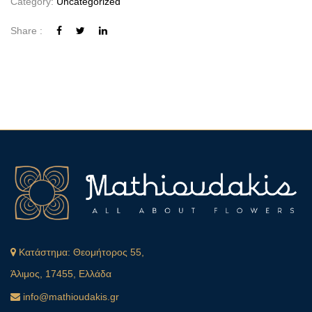
Category:
Uncategorized
Share :
Κατάστημα:
Θεομήτορος 55,
Άλιμος, 17455, Ελλάδα
info@mathioudakis.gr