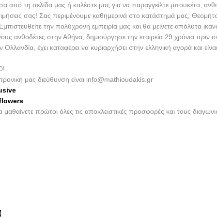
έσα από τη σελίδα μας ή καλέστε μας για να παραγγείλτε μπουκέτα, ανθ
τιμήσεις σας! Σας περιμένουμε καθημερινά στο κατάστημά μας, Θεομήτ
πιστευθείτε την πολύχρονη εμπειρία μας και θα μείνετε απόλυτα ικαν
γους ανθοδέτες στην Αθήνα, δημιούργησε την εταιρεία 29 χρόνια πριν 
λλανδία, έχει καταφέρει να κυριαρχήσει στην ελληνική αγορά και είν
0!
τρονική μας διεύθυνση είναι info@mathioudakis.gr
usive
flowers
να μαθαίνετε πρώτοι όλες τις αποκλειστικές προσφορές και τους διαγω
α