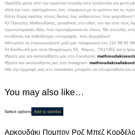
•Διαλέξτε μέσα από την τεράστια ποικιλία από λουλούδια και φυτά μ
αλλά και τους αγαπημένους σας, σύμφωνα με το γούστο και τις προ
Κάντε δώρα αγάπης στους δικούς σας ανθρώπους που γιορτάζουν! Εμ
•Ο Παντελής Μαθιουδάκης, μοναδικός στο είδος του και από τους λί
πρωτοποριακές ιδέες που προσφέρονται σε όλους. Με σπουδές στην Ο
συνθέσεις και ανθοδέσμες υπογραφής, που ξεχωρίζουν!
•Μπορείτε να επικοινωνήσετε μαζί μας τηλεφωνικά στο 210 98 55 98
•Η διεύθυνσή μας είναι Θεομήτορος 55, Άλιμος, ΤΚ17455 και η ηλεκ
•Βρείτε μας και ακολουθήστε μας στο Facebook:
mathioudakisexcl
•Βρείτε και ακολουθήστε μας στο Instagram:
mathioudakisallabout
•Με την εγγραφή σας στο newsletter μπορείτε να επωφεληθείτε και 
You may also like…
Select options
Add to wishlist
Αρκουδάκι Πομπον Ροζ Μπεζ Κορδέλ