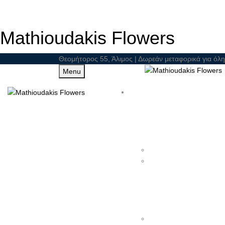
Mathioudakis Flowers
Θεομήτορος 55, Άλιμος | Δωρεάν μεταφορικά για όλη
Menu