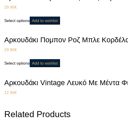
29.90
€
Select options
Add to wishlist
Αρκουδάκι Πομπον Ροζ Μπλε Κορδέλ
29.90
€
Select options
Add to wishlist
Αρκουδάκι Vintage Λευκό Με Μέντα Φ
12.90
€
Related Products