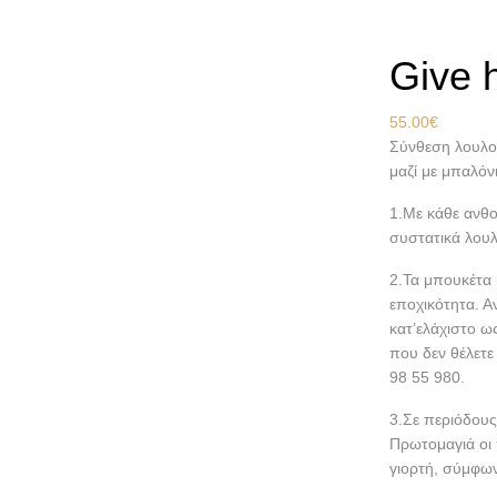
Give h
55.00
€
Σύνθεση λουλου
μαζί με μπαλόνι
1.Με κάθε ανθο
συστατικά λουλ
2.Τα μπουκέτα 
εποχικότητα. Α
κατ’ελάχιστο ω
που δεν θέλετε
98 55 980.
3.Σε περιόδους
Πρωτομαγιά οι 
γιορτή, σύμφων