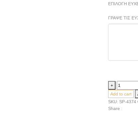
ΕΠΙΛΟΓΗ ΕΥΧ
ΓΡΑΨΕ ΤΙΣ ΕΥ
Give
+
her
Add to cart
all
SKU:
SP-4374
quantity
Share :