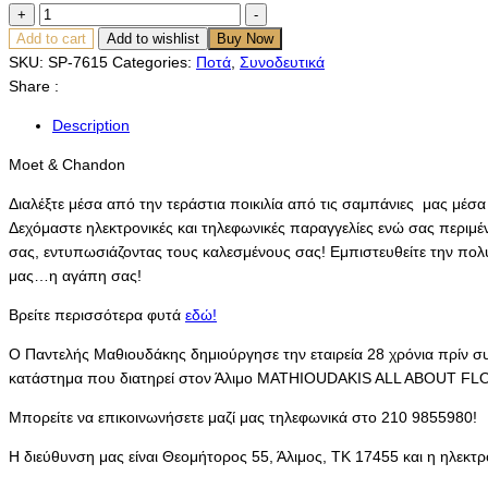
Moet
+
-
&
Add to cart
Add to wishlist
Buy Now
Chandon
SKU:
SP-7615
Categories:
Ποτά
,
Συνοδευτικά
quantity
Share :
Description
Moet & Chandon
Διαλέξτε μέσα από την τεράστια ποικιλία από τις σαμπάνιες μας μέσ
Δεχόμαστε ηλεκτρονικές και τηλεφωνικές παραγγελίες ενώ σας περιμέ
σας, εντυπωσιάζοντας τους καλεσμένους σας! Εμπιστευθείτε την πολύχρο
μας…η αγάπη σας!
Βρείτε περισσότερα φυτά
εδώ!
Ο Παντελής Μαθιουδάκης δημιούργησε την εταιρεία 28 χρόνια πρίν 
κατάστημα που διατηρεί στον Άλιμο MATHIOUDAKIS ALL ABOUT F
Μπορείτε να επικοινωνήσετε μαζί μας τηλεφωνικά στο 210 9855980!
Η διεύθυνση μας είναι Θεομήτορος 55, Άλιμος, ΤΚ 17455 και η ηλεκτρ