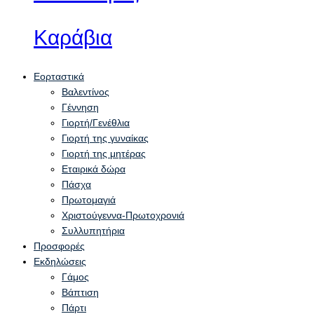
Καράβια
Εορταστικά
Βαλεντίνος
Γέννηση
Γιορτή/Γενέθλια
Γιορτή της γυναίκας
Γιορτή της μητέρας
Εταιρικά δώρα
Πάσχα
Πρωτομαγιά
Χριστούγεννα-Πρωτοχρονιά
Συλλυπητήρια
Προσφορές
Εκδηλώσεις
Γάμος
Βάπτιση
Πάρτι