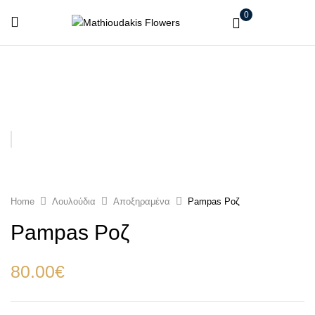
0
Home
Λουλούδια
Αποξηραμένα
Pampas Ροζ
Pampas Ροζ
80.00
€