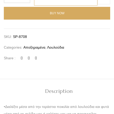
BUY NOW
SKU:
SP-8708
Categories:
Αποξηραμένα
,
Λουλούδια
Share :
Description
•Διαλέξτε μέσα από την τεράστια ποικιλία από λουλούδια και φυτά
μέσα από τη σελίδα μας ή καλέστε μας για να παραγγείλτε