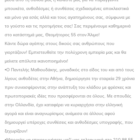
μπουκέτα, ανθοδέσμες ή συνθέσεις σχεδιασμένες αποκλειστικά
και μόνο για εσάς αλλά και τους αγαπημένους σας, σύμφωνα με
το γούστο και τις προτιμήσεις σας! Σας περιμένουμε καθημερινά
στο κατάστημά μας, Θεομήτορος 55 στον Άλιμο!
Κάντε δώρα αγάπης στους δικούς σας ανθρώπους που
γιορτάζουν! Εμπιστευθείτε την πολύχρονη εμπειρία μας και θα
μείνετε απόλυτα ικανοποιημένοι!
•Ο Παντελής Μαθιουδάκης, μοναδικός στο είδος του και από τους
λίγους ανθοδέτες στην Αθήνα, δημιούργησε την εταιρεία 29 χρόνια
πριν συνεισφέροντας στην ανάπτυξη του κλάδου με φρέσκες και
πρωτοποριακές ιδέες που προσφέρονται σε όλους. Με σπουδές
στην Ολλανδία, έχει καταφέρει να κυριαρχήσει στην ελληνική
αγορά και είναι αναγνωρίσιμος ανάμεσα σε άλλους αφού
δημιουργεί υπέροχες συνθέσεις και ανθοδέσμες υπογραφής, που
ξεχωρίζουν!
•Μπορείτε να επικοινωνήσετε μαζί μας τηλεφωνικά στο 210 98 55