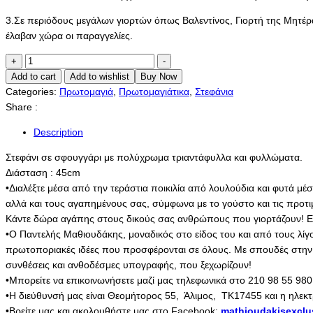
3.Σε περιόδους μεγάλων γιορτών όπως Βαλεντίνος, Γιορτή της Μητέρα
έλαβαν χώρα οι παραγγελίες.
Rozalia
+
-
Wreath
Add to cart
Add to wishlist
Buy Now
quantity
Categories:
Πρωτομαγιά
,
Πρωτομαγιάτικα
,
Στεφάνια
Share :
Description
Στεφάνι σε σφουγγάρι με πολύχρωμα τριαντάφυλλα και φυλλώματα.
Διάσταση : 45cm
•Διαλέξτε μέσα από την τεράστια ποικιλία από λουλούδια και φυτά μέ
αλλά και τους αγαπημένους σας, σύμφωνα με το γούστο και τις προτ
Κάντε δώρα αγάπης στους δικούς σας ανθρώπους που γιορτάζουν! Εμπ
•Ο Παντελής Μαθιουδάκης, μοναδικός στο είδος του και από τους λίγ
πρωτοποριακές ιδέες που προσφέρονται σε όλους. Με σπουδές στην Ολ
συνθέσεις και ανθοδέσμες υπογραφής, που ξεχωρίζουν!
•Μπορείτε να επικοινωνήσετε μαζί μας τηλεφωνικά στο 210 98 55 980
•Η διεύθυνσή μας είναι Θεομήτορος 55, Άλιμος, ΤΚ17455 και η ηλεκτ
•Βρείτε μας και ακολουθήστε μας στο Facebook:
mathioudakisexclu