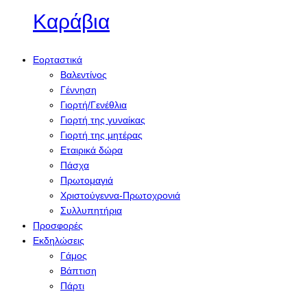
Καράβια
Εορταστικά
Βαλεντίνος
Γέννηση
Γιορτή/Γενέθλια
Γιορτή της γυναίκας
Γιορτή της μητέρας
Εταιρικά δώρα
Πάσχα
Πρωτομαγιά
Χριστούγεννα-Πρωτοχρονιά
Συλλυπητήρια
Προσφορές
Εκδηλώσεις
Γάμος
Βάπτιση
Πάρτι