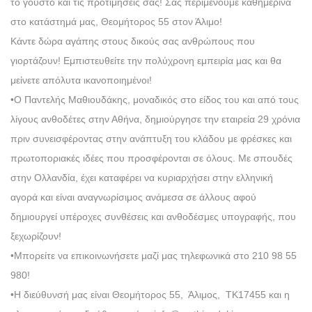
το γούστο και τις προτιμήσεις σας! Σας περιμένουμε καθημερινά
στο κατάστημά μας, Θεομήτορος 55 στον Άλιμο!
Κάντε δώρα αγάπης στους δικούς σας ανθρώπους που
γιορτάζουν! Εμπιστευθείτε την πολύχρονη εμπειρία μας και θα
μείνετε απόλυτα ικανοποιημένοι!
•Ο Παντελής Μαθιουδάκης, μοναδικός στο είδος του και από τους
λίγους ανθοδέτες στην Αθήνα, δημιούργησε την εταιρεία 29 χρόνια
πριν συνεισφέροντας στην ανάπτυξη του κλάδου με φρέσκες και
πρωτοποριακές ιδέες που προσφέρονται σε όλους. Με σπουδές
στην Ολλανδία, έχει καταφέρει να κυριαρχήσει στην ελληνική
αγορά και είναι αναγνωρίσιμος ανάμεσα σε άλλους αφού
δημιουργεί υπέροχες συνθέσεις και ανθοδέσμες υπογραφής, που
ξεχωρίζουν!
•Μπορείτε να επικοινωνήσετε μαζί μας τηλεφωνικά στο 210 98 55
980!
•Η διεύθυνσή μας είναι Θεομήτορος 55, Άλιμος, ΤΚ17455 και η