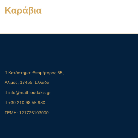
Καράβια
Κατάστημα:
Θεομήτορος 55,
Άλιμος, 17455, Ελλάδα
info@mathioudakis.gr
+30 210 98 55 980
ΓΕΜΗ: 121726103000