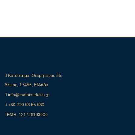
Κατάστημα:
Θεομήτορος 55,
Άλιμος, 17455, Ελλάδα
info@mathioudakis.gr
+30 210 98 55 980
ΓΕΜΗ: 121726103000