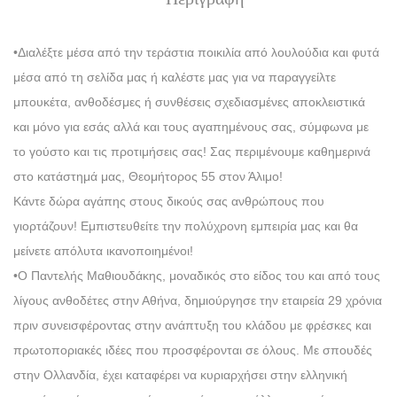
•Διαλέξτε μέσα από την τεράστια ποικιλία από λουλούδια και φυτά
μέσα από τη σελίδα μας ή καλέστε μας για να παραγγείλτε
μπουκέτα, ανθοδέσμες ή συνθέσεις σχεδιασμένες αποκλειστικά
και μόνο για εσάς αλλά και τους αγαπημένους σας, σύμφωνα με
το γούστο και τις προτιμήσεις σας! Σας περιμένουμε καθημερινά
στο κατάστημά μας, Θεομήτορος 55 στον Άλιμο!
Κάντε δώρα αγάπης στους δικούς σας ανθρώπους που
γιορτάζουν! Εμπιστευθείτε την πολύχρονη εμπειρία μας και θα
μείνετε απόλυτα ικανοποιημένοι!
•Ο Παντελής Μαθιουδάκης, μοναδικός στο είδος του και από τους
λίγους ανθοδέτες στην Αθήνα, δημιούργησε την εταιρεία 29 χρόνια
πριν συνεισφέροντας στην ανάπτυξη του κλάδου με φρέσκες και
πρωτοποριακές ιδέες που προσφέρονται σε όλους. Με σπουδές
στην Ολλανδία, έχει καταφέρει να κυριαρχήσει στην ελληνική