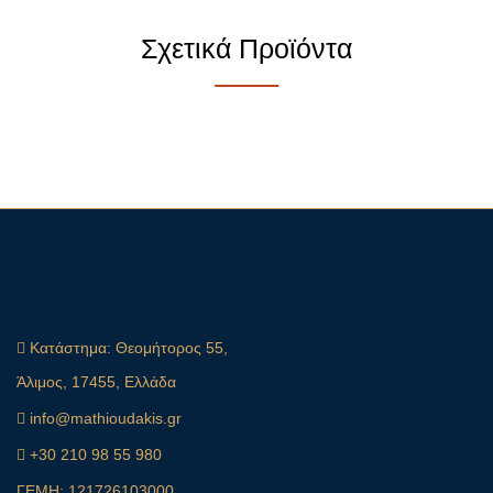
Σχετικά Προϊόντα
Κατάστημα:
Θεομήτορος 55,
Άλιμος, 17455, Ελλάδα
info@mathioudakis.gr
+30 210 98 55 980
ΓΕΜΗ: 121726103000