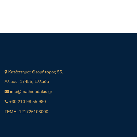
Κατάστημα:
Θεομήτορος 55,
Άλιμος, 17455, Ελλάδα
info@mathioudakis.gr
+30 210 98 55 980
ΓΕΜΗ: 121726103000