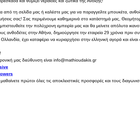
εσκάδα και θυμίζει νεράιδες και ξωτικά της Άνοιξης!
σα από τη σελίδα μας ή καλέστε μας για να παραγγείλτε μπουκέτα, ανθο
ιμήσεις σας! Σας περιμένουμε καθημερινά στο κατάστημά μας, Θεομήτορ
ιστευθείτε την πολύχρονη εμπειρία μας και θα μείνετε απόλυτα ικανο
ους ανθοδέτες στην Αθήνα, δημιούργησε την εταιρεία 29 χρόνια πριν σ
λανδία, έχει καταφέρει να κυριαρχήσει στην ελληνική αγορά και είνα
!
ρονική μας διεύθυνση είναι info@mathioudakis.gr
sive
lowers
α μαθαίνετε πρώτοι όλες τις αποκλειστικές προσφορές και τους διαγων