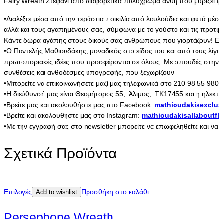
Fairy Wreath:Στεφάνι από διαφορετικά πολύχρωμα άνθη που μυρίζει φρ
•Διαλέξτε μέσα από την τεράστια ποικιλία από λουλούδια και φυτά μέ
αλλά και τους αγαπημένους σας, σύμφωνα με το γούστο και τις προτ
Κάντε δώρα αγάπης στους δικούς σας ανθρώπους που γιορτάζουν! Εμπ
•Ο Παντελής Μαθιουδάκης, μοναδικός στο είδος του και από τους λίγ
πρωτοποριακές ιδέες που προσφέρονται σε όλους. Με σπουδές στην Ολ
συνθέσεις και ανθοδέσμες υπογραφής, που ξεχωρίζουν!
•Μπορείτε να επικοινωνήσετε μαζί μας τηλεφωνικά στο 210 98 55 980
•Η διεύθυνσή μας είναι Θεομήτορος 55, Άλιμος, ΤΚ17455 και η ηλεκτ
•Βρείτε μας και ακολουθήστε μας στο Facebook:
mathioudakisexclu
•Βρείτε και ακολουθήστε μας στο Instagram:
mathioudakisallaboutf
•Με την εγγραφή σας στο newsletter μπορείτε να επωφεληθείτε και ν
Σχετικά Προϊόντα
Επιλογές
Προσθήκη στο καλάθι
Add to wishlist
Persephone Wreath