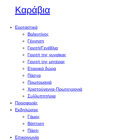
Καράβια
Εορταστικά
Βαλεντίνος
Γέννηση
Γιορτή/Γενέθλια
Γιορτή της γυναίκας
Γιορτή της μητέρας
Εταιρικά δώρα
Πάσχα
Πρωτομαγιά
Χριστούγεννα-Πρωτοχρονιά
Συλλυπητήρια
Προσφορές
Εκδηλώσεις
Γάμος
Βάπτιση
Πάρτι
Επικοινωνία