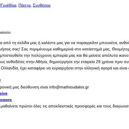
/Γενέθλια
,
Πάσχα
,
Συνθέσεις
κκινου
σα από τη σελίδα μας ή καλέστε μας για να παραγγείλτε μπουκέτα, ανθο
ιμήσεις σας! Σας περιμένουμε καθημερινά στο κατάστημά μας, Θεομήτορ
ιστευθείτε την πολύχρονη εμπειρία μας και θα μείνετε απόλυτα ικανο
ους ανθοδέτες στην Αθήνα, δημιούργησε την εταιρεία 29 χρόνια πριν σ
λανδία, έχει καταφέρει να κυριαρχήσει στην ελληνική αγορά και είνα
!
ρονική μας διεύθυνση είναι info@mathioudakis.gr
sive
lowers
α μαθαίνετε πρώτοι όλες τις αποκλειστικές προσφορές και τους διαγων