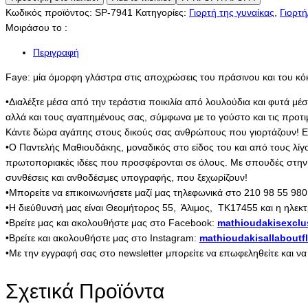
Κωδικός προϊόντος:
SP-7941
Κατηγορίες:
Γιορτή της γυναίκας
,
Γιορτή
Μοιράσου το :
Περιγραφή
Faye: μία όμορφη γλάστρα στις αποχρώσεις του πράσινου και του κό
•Διαλέξτε μέσα από την τεράστια ποικιλία από λουλούδια και φυτά μέ
αλλά και τους αγαπημένους σας, σύμφωνα με το γούστο και τις προτ
Κάντε δώρα αγάπης στους δικούς σας ανθρώπους που γιορτάζουν! Εμπ
•Ο Παντελής Μαθιουδάκης, μοναδικός στο είδος του και από τους λίγ
πρωτοποριακές ιδέες που προσφέρονται σε όλους. Με σπουδές στην Ολ
συνθέσεις και ανθοδέσμες υπογραφής, που ξεχωρίζουν!
•Μπορείτε να επικοινωνήσετε μαζί μας τηλεφωνικά στο 210 98 55 980
•Η διεύθυνσή μας είναι Θεομήτορος 55, Άλιμος, ΤΚ17455 και η ηλεκτ
•Βρείτε μας και ακολουθήστε μας στο Facebook:
mathioudakisexclu
•Βρείτε και ακολουθήστε μας στο Instagram:
mathioudakisallaboutf
•Με την εγγραφή σας στο newsletter μπορείτε να επωφεληθείτε και ν
Σχετικά Προϊόντα