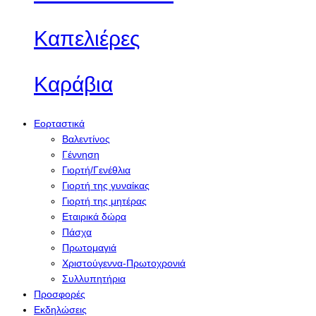
Καπελιέρες
Καράβια
Εορταστικά
Βαλεντίνος
Γέννηση
Γιορτή/Γενέθλια
Γιορτή της γυναίκας
Γιορτή της μητέρας
Εταιρικά δώρα
Πάσχα
Πρωτομαγιά
Χριστούγεννα-Πρωτοχρονιά
Συλλυπητήρια
Προσφορές
Εκδηλώσεις