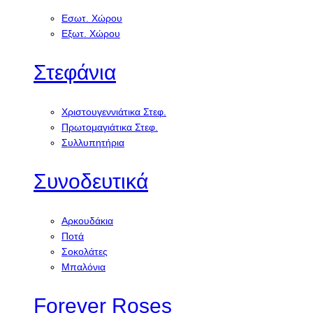
Εσωτ. Χώρου
Εξωτ. Χώρου
Στεφάνια
Χριστουγεννιάτικα Στεφ.
Πρωτομαγιάτικα Στεφ.
Συλλυπητήρια
Συνοδευτικά
Αρκουδάκια
Ποτά
Σοκολάτες
Μπαλόνια
Forever Roses