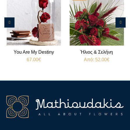
You Are My Destiny
Ήλιος & Σελήνη
67.00
€
Από:
52.00
€