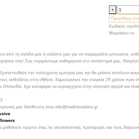
Maistrali
+
ποσότητα
Προσθήκη στο
Κωδικός προϊό
Μοιράσου το :
έσα από τη σελίδα μας ή καλέστε μας για να παραγγείλτε μπουκέτα, ανθ
τιμήσεις σας! Σας περιμένουμε καθημερινά στο κατάστημά μας, Θεομήτ
πιστευθείτε την πολύχρονη εμπειρία μας και θα μείνετε απόλυτα ικαν
γους ανθοδέτες στην Αθήνα, δημιούργησε την εταιρεία 29 χρόνια πριν 
λλανδία, έχει καταφέρει να κυριαρχήσει στην ελληνική αγορά και είν
0!
τρονική μας διεύθυνση είναι info@mathioudakis.gr
usive
flowers
να μαθαίνετε πρώτοι όλες τις αποκλειστικές προσφορές και τους διαγω