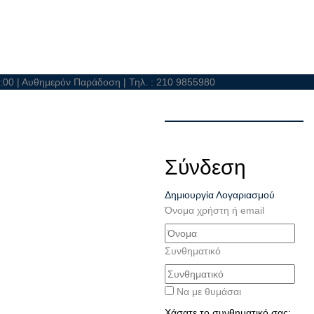
21:00 | Αυθημερόν Παράδοση | Τηλ. : 210 9855980
Σύνδεση
Δημιουργία Λογαριασμού
Όνομα χρήστη ή email
Συνθηματικό
Να με θυμάσαι
Χάσατε το συνθηματικό σας;