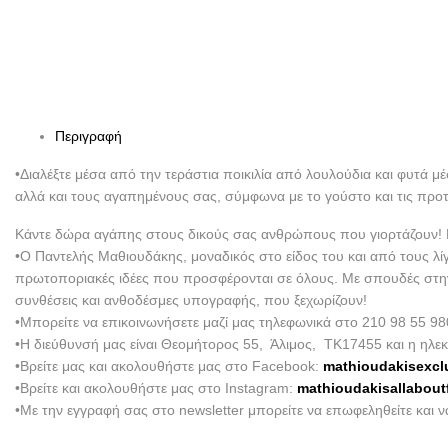
Περιγραφή
•Διαλέξτε μέσα από την τεράστια ποικιλία από λουλούδια και φυτά μ
αλλά και τους αγαπημένους σας, σύμφωνα με το γούστο και τις προ
Κάντε δώρα αγάπης στους δικούς σας ανθρώπους που γιορτάζουν! Εμ
•Ο Παντελής Μαθιουδάκης, μοναδικός στο είδος του και από τους λί
πρωτοποριακές ιδέες που προσφέρονται σε όλους. Με σπουδές στην Ο
συνθέσεις και ανθοδέσμες υπογραφής, που ξεχωρίζουν!
•Μπορείτε να επικοινωνήσετε μαζί μας τηλεφωνικά στο 210 98 55 98
•Η διεύθυνσή μας είναι Θεομήτορος 55, Άλιμος, ΤΚ17455 και η ηλεκ
•Βρείτε μας και ακολουθήστε μας στο Facebook:
mathioudakisexcl
•Βρείτε και ακολουθήστε μας στο Instagram:
mathioudakisallabout
•Με την εγγραφή σας στο newsletter μπορείτε να επωφεληθείτε και 