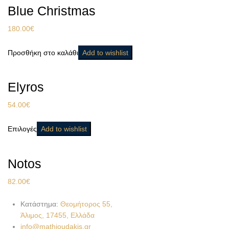
Blue Christmas
180.00
€
Προσθήκη στο καλάθι
Add to wishlist
Elyros
54.00
€
Επιλογές
Add to wishlist
Notos
82.00
€
Κατάστημα:
Θεομήτορος 55,
Άλιμος, 17455, Ελλάδα
info@mathioudakis.gr