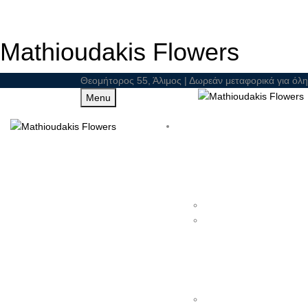
Mathioudakis Flowers
Θεομήτορος 55, Άλιμος | Δωρεάν μεταφορικά για όλη
Menu