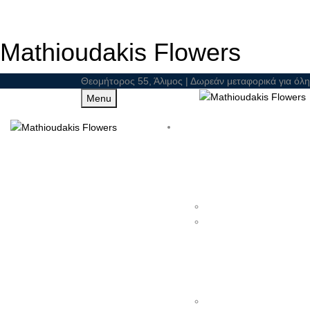
Mathioudakis Flowers
Θεομήτορος 55, Άλιμος | Δωρεάν μεταφορικά για όλη
Menu