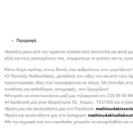
Περιγραφή
•Διαλέξτε μέσα από την τεράστια ποικιλία από λουλούδια και φυτά μ
αλλά και τους αγαπημένους σας, σύμφωνα με το γούστο και τις προ
Κάντε δώρα αγάπης στους δικούς σας ανθρώπους που γιορτάζουν! Εμ
•Ο Παντελής Μαθιουδάκης, μοναδικός στο είδος του και από τους λί
πρωτοποριακές ιδέες που προσφέρονται σε όλους. Με σπουδές στην Ο
συνθέσεις και ανθοδέσμες υπογραφής, που ξεχωρίζουν!
•Μπορείτε να επικοινωνήσετε μαζί μας τηλεφωνικά στο 210 98 55 98
•Η διεύθυνσή μας είναι Θεομήτορος 55, Άλιμος, ΤΚ17455 και η ηλεκ
•Βρείτε μας και ακολουθήστε μας στο Facebook:
mathioudakisexcl
•Βρείτε και ακολουθήστε μας στο Instagram:
mathioudakisallabout
•Με την εγγραφή σας στο newsletter μπορείτε να επωφεληθείτε και 