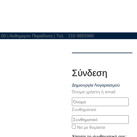
21:00 | Αυθημερόν Παράδοση | Τηλ. : 210 9855980
Σύνδεση
Δημιουργία Λογαριασμού
Όνομα χρήστη ή email
Συνθηματικό
Να με θυμάσαι
Χάσατε το συνθηματικό σας;