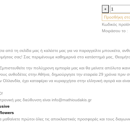
Sansevieri
+
Red
Προσθήκη στο
Tip
Κωδικός προϊό
ποσότητα
Μοιράσου το :
έσα από τη σελίδα μας ή καλέστε μας για να παραγγείλτε μπουκέτα, ανθ
τιμήσεις σας! Σας περιμένουμε καθημερινά στο κατάστημά μας, Θεομήτ
πιστευθείτε την πολύχρονη εμπειρία μας και θα μείνετε απόλυτα ικαν
γους ανθοδέτες στην Αθήνα, δημιούργησε την εταιρεία 29 χρόνια πριν 
λλανδία, έχει καταφέρει να κυριαρχήσει στην ελληνική αγορά και είν
0!
τρονική μας διεύθυνση είναι info@mathioudakis.gr
usive
flowers
να μαθαίνετε πρώτοι όλες τις αποκλειστικές προσφορές και τους διαγω