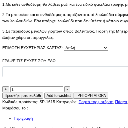
1.Με κάθε ανθοδέσμη θα λάβετε μαζί και ένα ειδικό φακελάκι τροφής μ
2.Τα μπουκέτα και οι ανθοδέσμες απαρτίζονται από λουλούδια σύμφων
των λουλουδιών. Εάν υπάρχει λουλούδι που δεν θέλετε ή κάποιο συγ
3.Σε περιόδους μεγάλων γιορτών όπως Βαλεντίνος, Γιορτή της Μητέρα
έλαβαν χώρα οι παραγγελίες.
ΕΠΙΛΟΓΗ ΕΥΧΕΤΗΡΙΑΣ ΚΑΡΤΑΣ:
ΓΡΑΨΕ ΤΙΣ ΕΥΧΕΣ ΣΟΥ ΕΔΩ!
The
+
-
Name
Προσθήκη στο καλάθι
Add to wishlist
ΓΡΗΓΟΡΗ ΑΓΟΡΑ
Of
Κωδικός προϊόντος:
SP-1615
Κατηγορίες:
Γιορτή της μητέρας
,
Πάσχα
The
Μοιράσου το :
Rose
Περιγραφή
ποσότητα