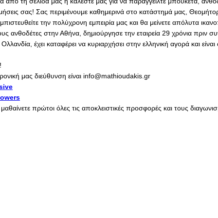
σα από τη σελίδα μας ή καλέστε μας για να παραγγείλτε μπουκέτα, ανθο
ιμήσεις σας! Σας περιμένουμε καθημερινά στο κατάστημά μας, Θεομήτορ
ιστευθείτε την πολύχρονη εμπειρία μας και θα μείνετε απόλυτα ικανο
ους ανθοδέτες στην Αθήνα, δημιούργησε την εταιρεία 29 χρόνια πριν σ
λανδία, έχει καταφέρει να κυριαρχήσει στην ελληνική αγορά και είνα
!
ρονική μας διεύθυνση είναι info@mathioudakis.gr
sive
lowers
α μαθαίνετε πρώτοι όλες τις αποκλειστικές προσφορές και τους διαγων