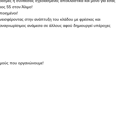
δέσμες ή συνθέσεις σχεδιασμένες αποκλειστικά και μόνο για εσάς
ος 55 στον Άλιμο!
ποιημένοι!
υνεισφέροντας στην ανάπτυξη του κλάδου με φρέσκες και
ι αναγνωρίσιμος ανάμεσα σε άλλους αφού δημιουργεί υπέροχες
ισμούς που οργανώνουμε!