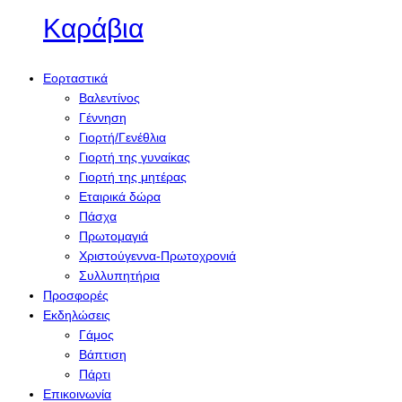
Καράβια
Εορταστικά
Βαλεντίνος
Γέννηση
Γιορτή/Γενέθλια
Γιορτή της γυναίκας
Γιορτή της μητέρας
Εταιρικά δώρα
Πάσχα
Πρωτομαγιά
Χριστούγεννα-Πρωτοχρονιά
Συλλυπητήρια
Προσφορές
Εκδηλώσεις
Γάμος
Βάπτιση
Πάρτι
Επικοινωνία