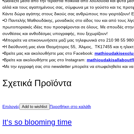
•Διαλέξτε μέσα από την τεράστια ποικιλία από λουλούδια και φυτά μέ
αλλά και τους αγαπημένους σας, σύμφωνα με το γούστο και τις προτ
Κάντε δώρα αγάπης στους δικούς σας ανθρώπους που γιορτάζουν! Εμπ
•Ο Παντελής Μαθιουδάκης, μοναδικός στο είδος του και από τους λίγ
πρωτοποριακές ιδέες που προσφέρονται σε όλους. Με σπουδές στην Ολ
συνθέσεις και ανθοδέσμες υπογραφής, που ξεχωρίζουν!
•Μπορείτε να επικοινωνήσετε μαζί μας τηλεφωνικά στο 210 98 55 980
•Η διεύθυνσή μας είναι Θεομήτορος 55, Άλιμος, ΤΚ17455 και η ηλεκτ
•Βρείτε μας και ακολουθήστε μας στο Facebook:
mathioudakisexclu
•Βρείτε και ακολουθήστε μας στο Instagram:
mathioudakisallaboutf
•Με την εγγραφή σας στο newsletter μπορείτε να επωφεληθείτε και ν
Σχετικά Προϊόντα
Επιλογές
Προσθήκη στο καλάθι
Add to wishlist
It’s so blooming time