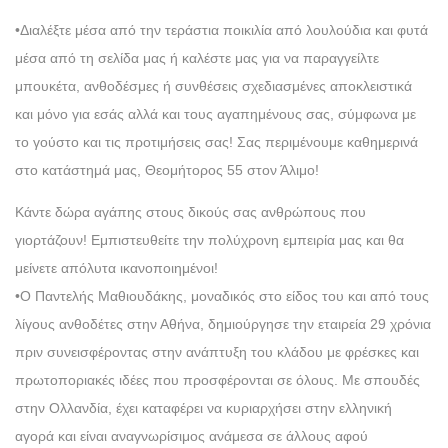
•Διαλέξτε μέσα από την τεράστια ποικιλία από λουλούδια και φυτά
μέσα από τη σελίδα μας ή καλέστε μας για να παραγγείλτε
μπουκέτα, ανθοδέσμες ή συνθέσεις σχεδιασμένες αποκλειστικά
και μόνο για εσάς αλλά και τους αγαπημένους σας, σύμφωνα με
το γούστο και τις προτιμήσεις σας! Σας περιμένουμε καθημερινά
στο κατάστημά μας, Θεομήτορος 55 στον Άλιμο!
Κάντε δώρα αγάπης στους δικούς σας ανθρώπους που
γιορτάζουν! Εμπιστευθείτε την πολύχρονη εμπειρία μας και θα
μείνετε απόλυτα ικανοποιημένοι!
•Ο Παντελής Μαθιουδάκης, μοναδικός στο είδος του και από τους
λίγους ανθοδέτες στην Αθήνα, δημιούργησε την εταιρεία 29 χρόνια
πριν συνεισφέροντας στην ανάπτυξη του κλάδου με φρέσκες και
πρωτοποριακές ιδέες που προσφέρονται σε όλους. Με σπουδές
στην Ολλανδία, έχει καταφέρει να κυριαρχήσει στην ελληνική
αγορά και είναι αναγνωρίσιμος ανάμεσα σε άλλους αφού