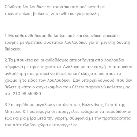
Σύνθεση λουλουδιών σε τσαντάκι από ροζ tweed με
τριαντάφυλλα, βιολέτες, λυσίανθο και γυψοφύλλη .
1.Με κάθε ανθοδέσμη θα λάβετε μαζί και ένα ειδικό φακελάκι
τροφής με θρεπτικά συστατικά λουλουδιών για τη μέγιστη δυνατή
διάρκεια.
2.Τα μπουκέτα και οι ανθοδέσμες απαρτίζονται από λουλούδια
σύμφωνα με την εποχικότητα. Ανάλογα με την εποχή το μπουκέτο/
ανθοδέσμη σας μπορεί να διαφέρει κατ’ ελάχιστο ως προς το
χρώμα ή το είδος των λουλουδιών. Εάν υπάρχει λουλούδι που δεν
θέλετε ή κάποιο συγκεκριμένο που θέλετε παρακαλώ καλέστε μας
στο 210 98 55 980.
3.Σε περιόδους μεγάλων γιορτών όπως Βαλεντίνος, Γιορτή της
Μητέρας & Πρωτομαγιά οι παραγγελίες ενδέχεται να παραδίδονται
έως και μία μέρα μετά την γιορτή, σύμφωνα με την προτεραιότητα
του πότε έλαβαν χώρα οι παραγγελίες.