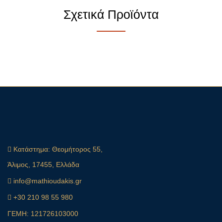
Σχετικά Προϊόντα
Κατάστημα:
Θεομήτορος 55,
Άλιμος, 17455, Ελλάδα
info@mathioudakis.gr
+30 210 98 55 980
ΓΕΜΗ: 121726103000