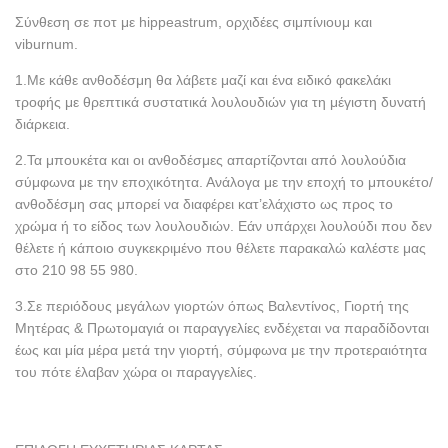
Σύνθεση σε ποτ με hippeastrum, ορχιδέες σιμπίνιουμ και
viburnum.
1.Με κάθε ανθοδέσμη θα λάβετε μαζί και ένα ειδικό φακελάκι
τροφής με θρεπτικά συστατικά λουλουδιών για τη μέγιστη δυνατή
διάρκεια.
2.Τα μπουκέτα και οι ανθοδέσμες απαρτίζονται από λουλούδια
σύμφωνα με την εποχικότητα. Ανάλογα με την εποχή το μπουκέτο/
ανθοδέσμη σας μπορεί να διαφέρει κατ’ελάχιστο ως προς το
χρώμα ή το είδος των λουλουδιών. Εάν υπάρχει λουλούδι που δεν
θέλετε ή κάποιο συγκεκριμένο που θέλετε παρακαλώ καλέστε μας
στο 210 98 55 980.
3.Σε περιόδους μεγάλων γιορτών όπως Βαλεντίνος, Γιορτή της
Μητέρας & Πρωτομαγιά οι παραγγελίες ενδέχεται να παραδίδονται
έως και μία μέρα μετά την γιορτή, σύμφωνα με την προτεραιότητα
του πότε έλαβαν χώρα οι παραγγελίες.