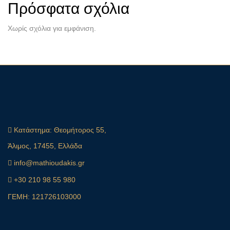
Πρόσφατα σχόλια
Χωρίς σχόλια για εμφάνιση.
Κατάστημα:
Θεομήτορος 55,
Άλιμος, 17455, Ελλάδα
info@mathioudakis.gr
+30 210 98 55 980
ΓΕΜΗ: 121726103000