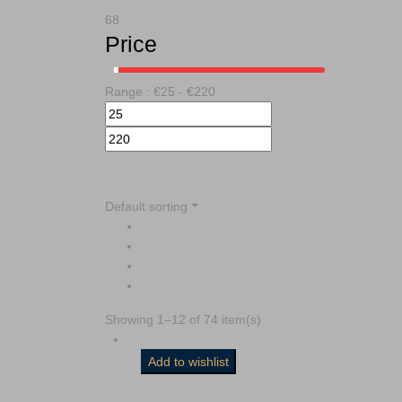
68
Price
Range :
€
25
- €
220
Default sorting
Showing 1–12 of 74 item(s)
Add to wishlist