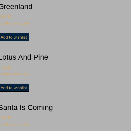
Greenland
58.00
€
ροσθήκη στο καλάθι
Add to wishlist
Lotus And Pine
64.00
€
ροσθήκη στο καλάθι
Add to wishlist
Santa Is Coming
28.00
€
ροσθήκη στο καλάθι