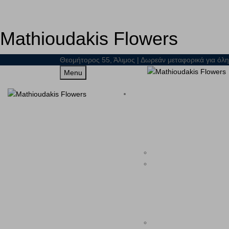
Mathioudakis Flowers
Θεομήτορος 55, Άλιμος | Δωρεάν μεταφορικά για όλη
Menu