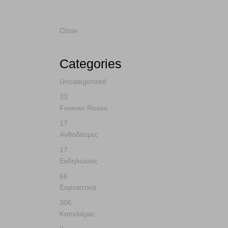
Home
Εορταστικά
Χριστούγεννα-Πρωτοχρονιά
Close
Categories
Uncategorized
33
Forever Roses
17
Ανθοδέσμες
17
Εκδηλώσεις
66
Εορταστικά
306
Καπελιέρες