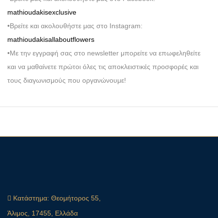
mathioudakisexclusive
•Βρείτε και ακολουθήστε μας στο Instagram:
mathioudakisallaboutflowers
•Με την εγγραφή σας στο newsletter μπορείτε να επωφεληθείτε
και να μαθαίνετε πρώτοι όλες τις αποκλειστικές προσφορές και
τους διαγωνισμούς που οργανώνουμε!
Κατάστημα:
Θεομήτορος 55,
Άλιμος, 17455, Ελλάδα