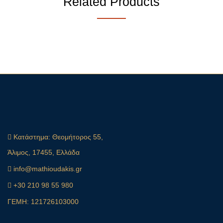
Related Products
Κατάστημα:
Θεομήτορος 55,
Άλιμος, 17455, Ελλάδα
info@mathioudakis.gr
+30 210 98 55 980
ΓΕΜΗ: 121726103000