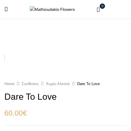
0
Home
Συνθέσεις
Χωρίς Αλκοολ
Dare To Love
Dare To Love
60.00
€