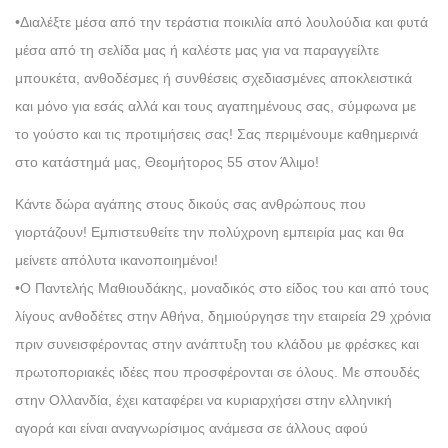
•Διαλέξτε μέσα από την τεράστια ποικιλία από λουλούδια και φυτά
μέσα από τη σελίδα μας ή καλέστε μας για να παραγγείλτε
μπουκέτα, ανθοδέσμες ή συνθέσεις σχεδιασμένες αποκλειστικά
και μόνο για εσάς αλλά και τους αγαπημένους σας, σύμφωνα με
το γούστο και τις προτιμήσεις σας! Σας περιμένουμε καθημερινά
στο κατάστημά μας, Θεομήτορος 55 στον Άλιμο!
Κάντε δώρα αγάπης στους δικούς σας ανθρώπους που
γιορτάζουν! Εμπιστευθείτε την πολύχρονη εμπειρία μας και θα
μείνετε απόλυτα ικανοποιημένοι!
•Ο Παντελής Μαθιουδάκης, μοναδικός στο είδος του και από τους
λίγους ανθοδέτες στην Αθήνα, δημιούργησε την εταιρεία 29 χρόνια
πριν συνεισφέροντας στην ανάπτυξη του κλάδου με φρέσκες και
πρωτοποριακές ιδέες που προσφέρονται σε όλους. Με σπουδές
στην Ολλανδία, έχει καταφέρει να κυριαρχήσει στην ελληνική
αγορά και είναι αναγνωρίσιμος ανάμεσα σε άλλους αφού