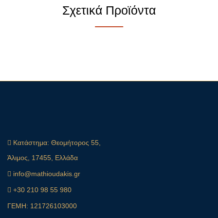
Σχετικά Προϊόντα
Κατάστημα:
Θεομήτορος 55,
Άλιμος, 17455, Ελλάδα
info@mathioudakis.gr
+30 210 98 55 980
ΓΕΜΗ: 121726103000