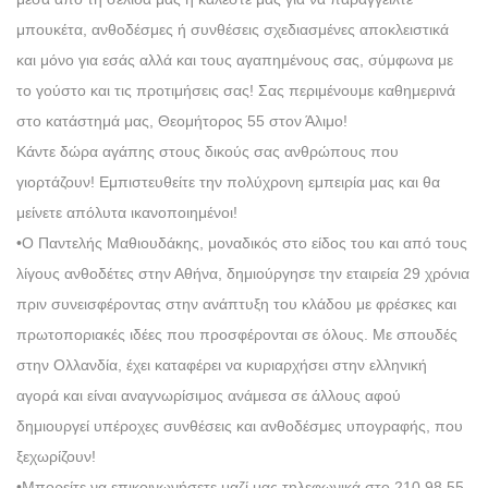
μπουκέτα, ανθοδέσμες ή συνθέσεις σχεδιασμένες αποκλειστικά
και μόνο για εσάς αλλά και τους αγαπημένους σας, σύμφωνα με
το γούστο και τις προτιμήσεις σας! Σας περιμένουμε καθημερινά
στο κατάστημά μας, Θεομήτορος 55 στον Άλιμο!
Κάντε δώρα αγάπης στους δικούς σας ανθρώπους που
γιορτάζουν! Εμπιστευθείτε την πολύχρονη εμπειρία μας και θα
μείνετε απόλυτα ικανοποιημένοι!
•Ο Παντελής Μαθιουδάκης, μοναδικός στο είδος του και από τους
λίγους ανθοδέτες στην Αθήνα, δημιούργησε την εταιρεία 29 χρόνια
πριν συνεισφέροντας στην ανάπτυξη του κλάδου με φρέσκες και
πρωτοποριακές ιδέες που προσφέρονται σε όλους. Με σπουδές
στην Ολλανδία, έχει καταφέρει να κυριαρχήσει στην ελληνική
αγορά και είναι αναγνωρίσιμος ανάμεσα σε άλλους αφού
δημιουργεί υπέροχες συνθέσεις και ανθοδέσμες υπογραφής, που
ξεχωρίζουν!
•Μπορείτε να επικοινωνήσετε μαζί μας τηλεφωνικά στο 210 98 55