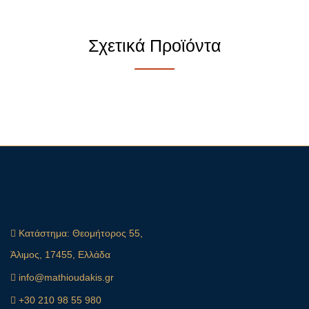
Σχετικά Προϊόντα
Κατάστημα:
Θεομήτορος 55,
Άλιμος, 17455, Ελλάδα
info@mathioudakis.gr
+30 210 98 55 980