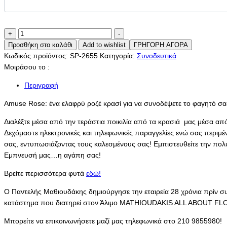
Amuse
+
-
Rose
Προσθήκη στο καλάθι
Add to wishlist
ΓΡΗΓΟΡΗ ΑΓΟΡΑ
ποσότητα
Κωδικός προϊόντος:
SP-2655
Κατηγορία:
Συνοδευτικά
Μοιράσου το :
Περιγραφή
Amuse Rose: ένα ελαφρύ ροζέ κρασί για να συνοδέψετε το φαγητό σα
Διαλέξτε μέσα από την τεράστια ποικιλία από τα κρασιά μας μέσα απ
Δεχόμαστε ηλεκτρονικές και τηλεφωνικές παραγγελίες ενώ σας περιμέ
σας, εντυπωσιάζοντας τους καλεσμένους σας! Εμπιστευθείτε την πολύχρο
Εμπνευσή μας…η αγάπη σας!
Βρείτε περισσότερα φυτά
εδώ!
Ο Παντελής Μαθιουδάκης δημιούργησε την εταιρεία 28 χρόνια πρίν 
κατάστημα που διατηρεί στον Άλιμο MATHIOUDAKIS ALL ABOUT F
Μπορείτε να επικοινωνήσετε μαζί μας τηλεφωνικά στο 210 9855980!