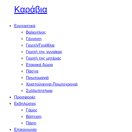
Καράβια
Εορταστικά
Βαλεντίνος
Γέννηση
Γιορτή/Γενέθλια
Γιορτή της γυναίκας
Γιορτή της μητέρας
Εταιρικά δώρα
Πάσχα
Πρωτομαγιά
Χριστούγεννα-Πρωτοχρονιά
Συλλυπητήρια
Προσφορές
Εκδηλώσεις
Γάμος
Βάπτιση
Πάρτι
Επικοινωνία