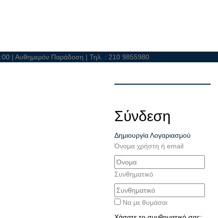
21:00 | Αυθημερόν Παράδοση | Τηλ. : 210 9855980
Σύνδεση
Δημιουργία Λογαριασμού
Όνομα χρήστη ή email
Συνθηματικό
Να με θυμάσαι
Χάσατε το συνθηματικό σας;