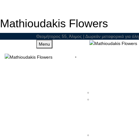
Mathioudakis Flowers
Θεομήτορος 55, Άλιμος | Δωρεάν μεταφορικά για όλη
Menu