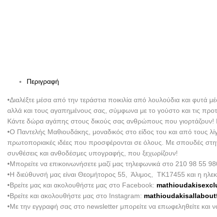
Περιγραφή
•Διαλέξτε μέσα από την τεράστια ποικιλία από λουλούδια και φυτά μ
αλλά και τους αγαπημένους σας, σύμφωνα με το γούστο και τις προ
Κάντε δώρα αγάπης στους δικούς σας ανθρώπους που γιορτάζουν! Εμ
•Ο Παντελής Μαθιουδάκης, μοναδικός στο είδος του και από τους λί
πρωτοποριακές ιδέες που προσφέρονται σε όλους. Με σπουδές στην Ο
συνθέσεις και ανθοδέσμες υπογραφής, που ξεχωρίζουν!
•Μπορείτε να επικοινωνήσετε μαζί μας τηλεφωνικά στο 210 98 55 98
•Η διεύθυνσή μας είναι Θεομήτορος 55, Άλιμος, ΤΚ17455 και η ηλεκ
•Βρείτε μας και ακολουθήστε μας στο Facebook:
mathioudakisexcl
•Βρείτε και ακολουθήστε μας στο Instagram:
mathioudakisallabout
•Με την εγγραφή σας στο newsletter μπορείτε να επωφεληθείτε και 