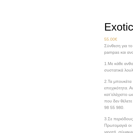
Αρχική
Εκδηλ
Exoti
55.00
€
Σύνθεση για το
pampas και αν
1.Με κάθε ανθο
συστατικά λουλ
2.Τα μπουκέτα 
εποχικότητα. Α
κατ’ελάχιστο ω
που δεν θέλετε
98 55 980.
3.Σε περιόδους
Πρωτομαγιά οι 
γιορτή, σύμφων