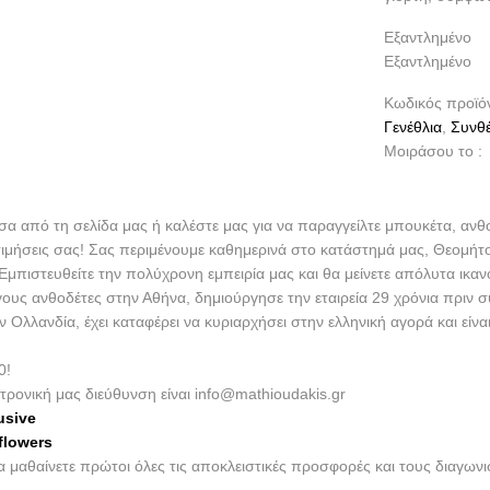
Εξαντλημένο
Εξαντλημένο
Κωδικός προϊό
Γενέθλια
,
Συνθέ
Μοιράσου το :
έσα από τη σελίδα μας ή καλέστε μας για να παραγγείλτε μπουκέτα, ανθ
τιμήσεις σας! Σας περιμένουμε καθημερινά στο κατάστημά μας, Θεομήτ
πιστευθείτε την πολύχρονη εμπειρία μας και θα μείνετε απόλυτα ικαν
γους ανθοδέτες στην Αθήνα, δημιούργησε την εταιρεία 29 χρόνια πριν 
λλανδία, έχει καταφέρει να κυριαρχήσει στην ελληνική αγορά και είν
0!
τρονική μας διεύθυνση είναι info@mathioudakis.gr
usive
flowers
να μαθαίνετε πρώτοι όλες τις αποκλειστικές προσφορές και τους διαγω