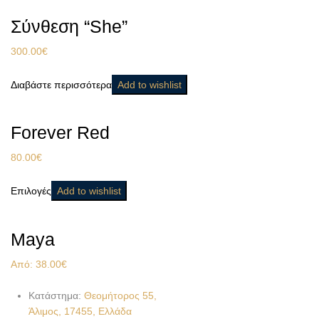
Σύνθεση “She”
300.00
€
Διαβάστε περισσότερα
Add to wishlist
Forever Red
80.00
€
Επιλογές
Add to wishlist
Maya
Από:
38.00
€
Κατάστημα:
Θεομήτορος 55,
Άλιμος, 17455, Ελλάδα