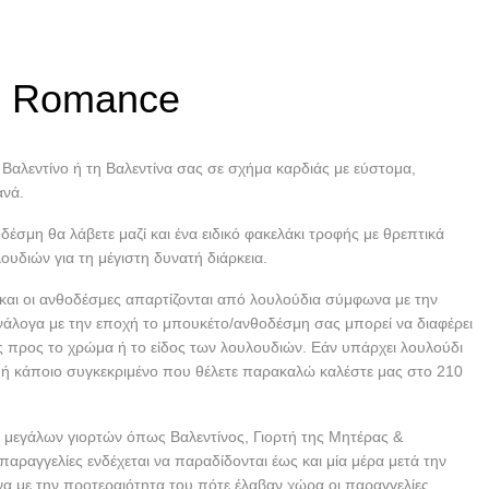
ώσεις
Γιορτή/Γενέθλια
Exotic Romance
c Romance
 Βαλεντίνο ή τη Βαλεντίνα σας σε σχήμα καρδιάς με εύστομα,
ανά.
δέσμη θα λάβετε μαζί και ένα ειδικό φακελάκι τροφής με θρεπτικά
ουδιών για τη μέγιστη δυνατή διάρκεια.
και οι ανθοδέσμες απαρτίζονται από λουλούδια σύμφωνα με την
νάλογα με την εποχή το μπουκέτο/ανθοδέσμη σας μπορεί να διαφέρει
ς προς το χρώμα ή το είδος των λουλουδιών. Εάν υπάρχει λουλούδι
 ή κάποιο συγκεκριμένο που θέλετε παρακαλώ καλέστε μας στο 210
 μεγάλων γιορτών όπως Βαλεντίνος, Γιορτή της Μητέρας &
παραγγελίες ενδέχεται να παραδίδονται έως και μία μέρα μετά την
α με την προτεραιότητα του πότε έλαβαν χώρα οι παραγγελίες.