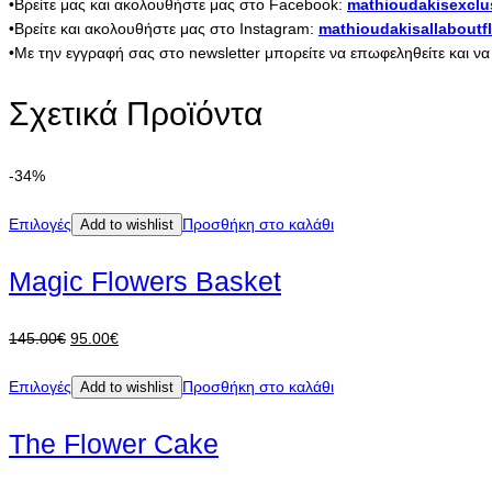
•Βρείτε μας και ακολουθήστε μας στο Facebook:
mathioudakisexclu
•Βρείτε και ακολουθήστε μας στο Instagram:
mathioudakisallaboutf
•Με την εγγραφή σας στο newsletter μπορείτε να επωφεληθείτε και ν
Σχετικά Προϊόντα
-34%
Επιλογές
Προσθήκη στο καλάθι
Add to wishlist
Magic Flowers Basket
Original
Η
145.00
€
95.00
€
price
τρέχουσα
was:
τιμή
Επιλογές
Προσθήκη στο καλάθι
Add to wishlist
145.00€.
είναι:
95.00€.
The Flower Cake