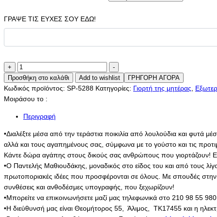
ΓΡΑΨΕ ΤΙΣ ΕΥΧΕΣ ΣΟΥ ΕΔΩ!
Ficus
+
-
Ginseng
Προσθήκη στο καλάθι
Add to wishlist
ΓΡΗΓΟΡΗ ΑΓΟΡΑ
ποσότητα
Κωδικός προϊόντος:
SP-5288
Κατηγορίες:
Γιορτή της μητέρας
,
Εξωτερ
Μοιράσου το :
Περιγραφή
•Διαλέξτε μέσα από την τεράστια ποικιλία από λουλούδια και φυτά μέ
αλλά και τους αγαπημένους σας, σύμφωνα με το γούστο και τις προτ
Κάντε δώρα αγάπης στους δικούς σας ανθρώπους που γιορτάζουν! Εμπ
•Ο Παντελής Μαθιουδάκης, μοναδικός στο είδος του και από τους λίγ
πρωτοποριακές ιδέες που προσφέρονται σε όλους. Με σπουδές στην Ολ
συνθέσεις και ανθοδέσμες υπογραφής, που ξεχωρίζουν!
•Μπορείτε να επικοινωνήσετε μαζί μας τηλεφωνικά στο 210 98 55 980
•Η διεύθυνσή μας είναι Θεομήτορος 55, Άλιμος, ΤΚ17455 και η ηλεκτ