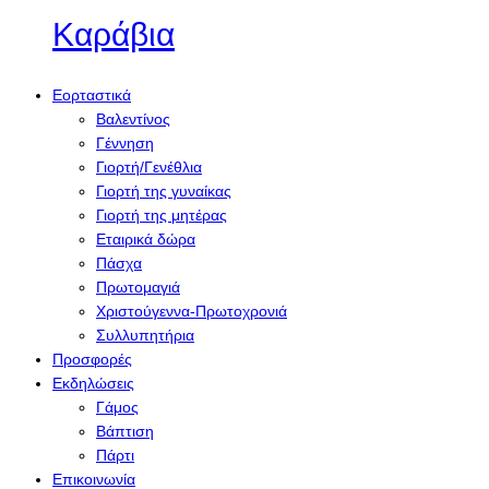
Καράβια
Εορταστικά
Βαλεντίνος
Γέννηση
Γιορτή/Γενέθλια
Γιορτή της γυναίκας
Γιορτή της μητέρας
Εταιρικά δώρα
Πάσχα
Πρωτομαγιά
Χριστούγεννα-Πρωτοχρονιά
Συλλυπητήρια
Προσφορές
Εκδηλώσεις
Γάμος
Βάπτιση
Πάρτι
Επικοινωνία