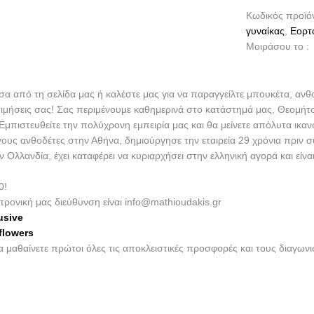
Κωδικός προϊό
γυναίκας
,
Εορτ
Μοιράσου το :
έσα από τη σελίδα μας ή καλέστε μας για να παραγγείλτε μπουκέτα, ανθ
τιμήσεις σας! Σας περιμένουμε καθημερινά στο κατάστημά μας, Θεομήτ
πιστευθείτε την πολύχρονη εμπειρία μας και θα μείνετε απόλυτα ικαν
γους ανθοδέτες στην Αθήνα, δημιούργησε την εταιρεία 29 χρόνια πριν 
λλανδία, έχει καταφέρει να κυριαρχήσει στην ελληνική αγορά και είν
0!
τρονική μας διεύθυνση είναι info@mathioudakis.gr
usive
flowers
να μαθαίνετε πρώτοι όλες τις αποκλειστικές προσφορές και τους διαγω