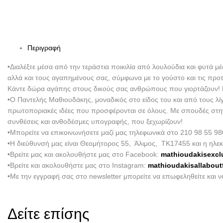
Περιγραφή
•Διαλέξτε μέσα από την τεράστια ποικιλία από λουλούδια και φυτά μ
αλλά και τους αγαπημένους σας, σύμφωνα με το γούστο και τις προ
Κάντε δώρα αγάπης στους δικούς σας ανθρώπους που γιορτάζουν! Εμ
•Ο Παντελής Μαθιουδάκης, μοναδικός στο είδος του και από τους λί
πρωτοποριακές ιδέες που προσφέρονται σε όλους. Με σπουδές στην Ο
συνθέσεις και ανθοδέσμες υπογραφής, που ξεχωρίζουν!
•Μπορείτε να επικοινωνήσετε μαζί μας τηλεφωνικά στο 210 98 55 98
•Η διεύθυνσή μας είναι Θεομήτορος 55, Άλιμος, ΤΚ17455 και η ηλεκ
•Βρείτε μας και ακολουθήστε μας στο Facebook:
mathioudakisexcl
•Βρείτε και ακολουθήστε μας στο Instagram:
mathioudakisallabout
•Με την εγγραφή σας στο newsletter μπορείτε να επωφεληθείτε και 
Δείτε επίσης