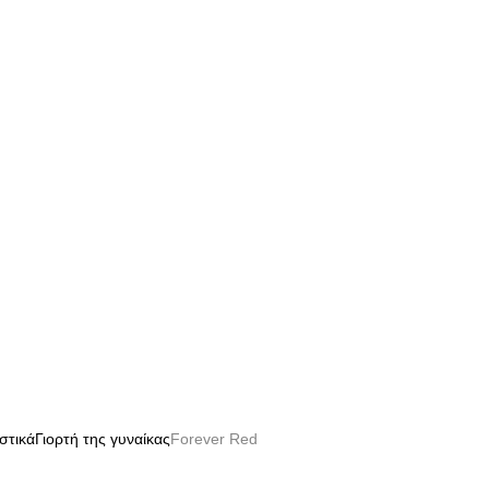
στικά
Γιορτή της γυναίκας
Forever Red