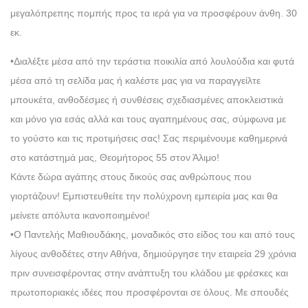
μεγαλόπρεπης πομπής προς τα ιερά για να προσφέρουν άνθη. 30
εκ.
•Διαλέξτε μέσα από την τεράστια ποικιλία από λουλούδια και φυτά
μέσα από τη σελίδα μας ή καλέστε μας για να παραγγείλτε
μπουκέτα, ανθοδέσμες ή συνθέσεις σχεδιασμένες αποκλειστικά
και μόνο για εσάς αλλά και τους αγαπημένους σας, σύμφωνα με
το γούστο και τις προτιμήσεις σας! Σας περιμένουμε καθημερινά
στο κατάστημά μας, Θεομήτορος 55 στον Άλιμο!
Κάντε δώρα αγάπης στους δικούς σας ανθρώπους που
γιορτάζουν! Εμπιστευθείτε την πολύχρονη εμπειρία μας και θα
μείνετε απόλυτα ικανοποιημένοι!
•Ο Παντελής Μαθιουδάκης, μοναδικός στο είδος του και από τους
λίγους ανθοδέτες στην Αθήνα, δημιούργησε την εταιρεία 29 χρόνια
πριν συνεισφέροντας στην ανάπτυξη του κλάδου με φρέσκες και
πρωτοποριακές ιδέες που προσφέρονται σε όλους. Με σπουδές