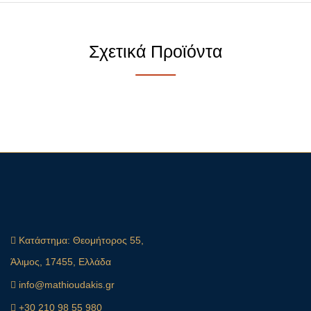
Σχετικά Προϊόντα
Κατάστημα:
Θεομήτορος 55,
Άλιμος, 17455, Ελλάδα
info@mathioudakis.gr
+30 210 98 55 980