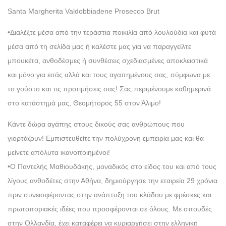
Santa Margherita Valdobbiadene Prosecco Brut
•Διαλέξτε μέσα από την τεράστια ποικιλία από λουλούδια και φυτά
μέσα από τη σελίδα μας ή καλέστε μας για να παραγγείλτε
μπουκέτα, ανθοδέσμες ή συνθέσεις σχεδιασμένες αποκλειστικά
και μόνο για εσάς αλλά και τους αγαπημένους σας, σύμφωνα με
το γούστο και τις προτιμήσεις σας! Σας περιμένουμε καθημερινά
στο κατάστημά μας, Θεομήτορος 55 στον Άλιμο!
Κάντε δώρα αγάπης στους δικούς σας ανθρώπους που
γιορτάζουν! Εμπιστευθείτε την πολύχρονη εμπειρία μας και θα
μείνετε απόλυτα ικανοποιημένοι!
•Ο Παντελής Μαθιουδάκης, μοναδικός στο είδος του και από τους
λίγους ανθοδέτες στην Αθήνα, δημιούργησε την εταιρεία 29 χρόνια
πριν συνεισφέροντας στην ανάπτυξη του κλάδου με φρέσκες και
πρωτοποριακές ιδέες που προσφέρονται σε όλους. Με σπουδές
στην Ολλανδία, έχει καταφέρει να κυριαρχήσει στην ελληνική