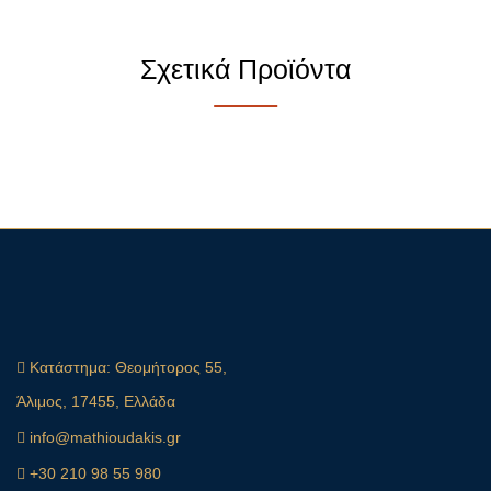
Σχετικά Προϊόντα
Κατάστημα:
Θεομήτορος 55,
Άλιμος, 17455, Ελλάδα
info@mathioudakis.gr
+30 210 98 55 980