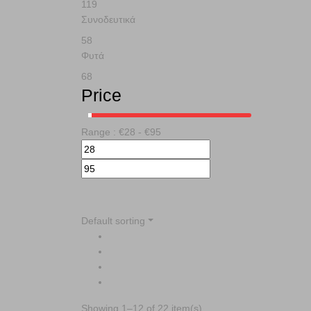
119
Συνοδευτικά
58
Φυτά
68
Price
Range :
€
28
- €
95
Default sorting
Showing 1–12 of 22 item(s)