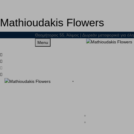
Mathioudakis Flowers
Θεομήτορος 55, Άλιμος | Δωρεάν μεταφορικά για όλη
Menu