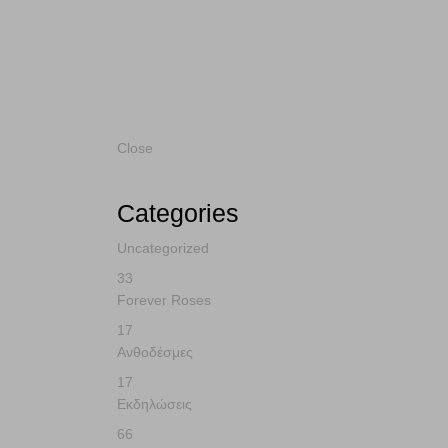
Πρωτομαγιά
Home
Εορταστικά
Πρωτομαγιά
Close
Categories
Uncategorized
33
Forever Roses
17
Ανθοδέσμες
17
Εκδηλώσεις
66