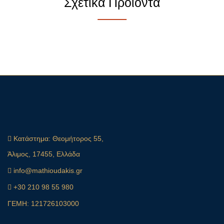
Σχετικά Προϊόντα
Κατάστημα:
Θεομήτορος 55,
Άλιμος, 17455, Ελλάδα
info@mathioudakis.gr
+30 210 98 55 980
ΓΕΜΗ: 121726103000