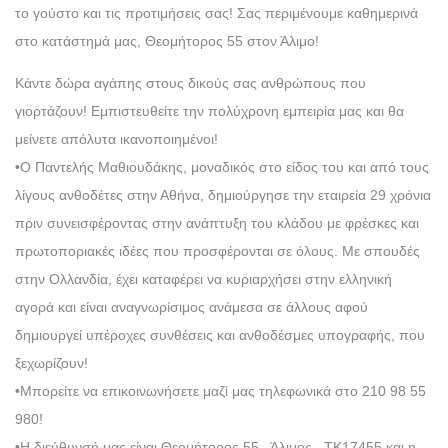
το γούστο και τις προτιμήσεις σας! Σας περιμένουμε καθημερινά
στο κατάστημά μας, Θεομήτορος 55 στον Άλιμο!
Κάντε δώρα αγάπης στους δικούς σας ανθρώπους που
γιορτάζουν! Εμπιστευθείτε την πολύχρονη εμπειρία μας και θα
μείνετε απόλυτα ικανοποιημένοι!
•Ο Παντελής Μαθιουδάκης, μοναδικός στο είδος του και από τους
λίγους ανθοδέτες στην Αθήνα, δημιούργησε την εταιρεία 29 χρόνια
πριν συνεισφέροντας στην ανάπτυξη του κλάδου με φρέσκες και
πρωτοποριακές ιδέες που προσφέρονται σε όλους. Με σπουδές
στην Ολλανδία, έχει καταφέρει να κυριαρχήσει στην ελληνική
αγορά και είναι αναγνωρίσιμος ανάμεσα σε άλλους αφού
δημιουργεί υπέροχες συνθέσεις και ανθοδέσμες υπογραφής, που
ξεχωρίζουν!
•Μπορείτε να επικοινωνήσετε μαζί μας τηλεφωνικά στο 210 98 55
980!
•Η διεύθυνσή μας είναι Θεομήτορος 55, Άλιμος, ΤΚ17455 και η