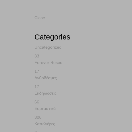
Home
Εκδηλώσεις
Γέννηση
Close
Categories
Uncategorized
33
Forever Roses
17
Ανθοδέσμες
17
Εκδηλώσεις
66
Εορταστικά
306
Καπελιέρες