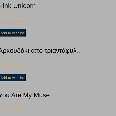
Pink Unicorn
70.00
€
ροσθήκη στο καλάθι
Add to wishlist
Αρκουδάκι από τριαντάφυλλα White
23.00
€
ροσθήκη στο καλάθι
Add to wishlist
You Are My Muse
Από:
28.00
€
ροσθήκη στο καλάθι