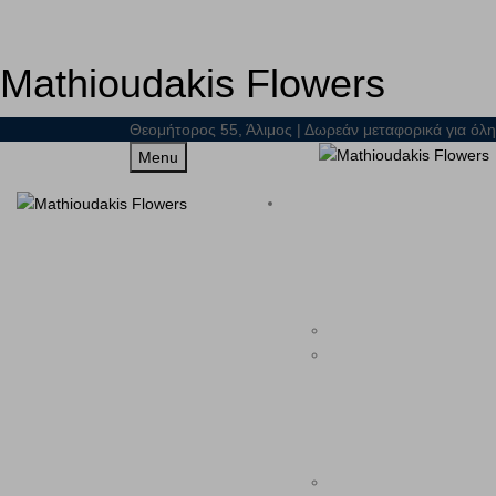
Mathioudakis Flowers
Θεομήτορος 55, Άλιμος | Δωρεάν μεταφορικά για όλη
Menu