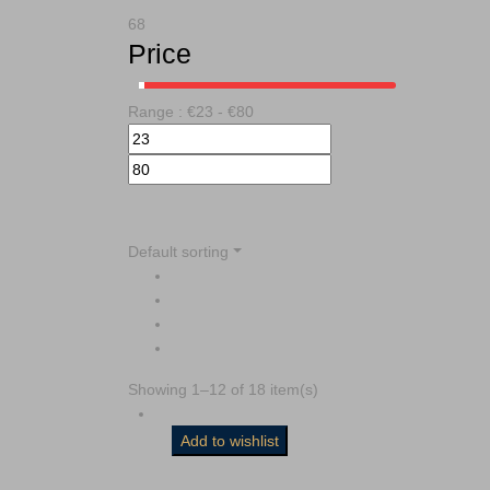
68
Price
Range :
€
23
- €
80
Default sorting
Showing 1–12 of 18 item(s)
Add to wishlist