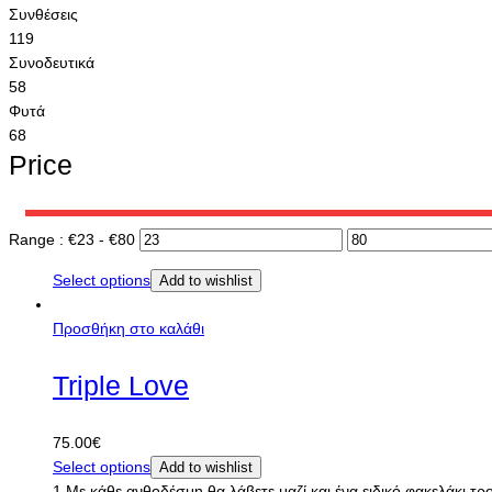
Συνθέσεις
119
Συνοδευτικά
58
Φυτά
68
Price
Range :
€
23
- €
80
Select options
Add to wishlist
Προσθήκη στο καλάθι
Triple Love
75.00
€
Select options
Add to wishlist
1.Με κάθε ανθοδέσμη θα λάβετε μαζί και ένα ειδικό φακελάκι τ