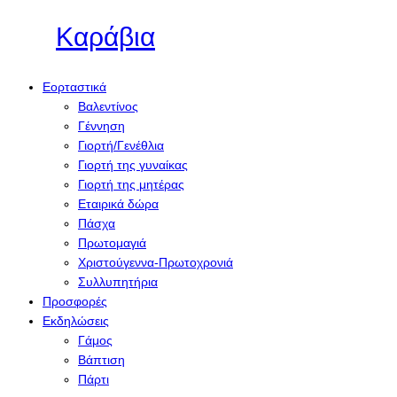
Καράβια
Εορταστικά
Βαλεντίνος
Γέννηση
Γιορτή/Γενέθλια
Γιορτή της γυναίκας
Γιορτή της μητέρας
Εταιρικά δώρα
Πάσχα
Πρωτομαγιά
Χριστούγεννα-Πρωτοχρονιά
Συλλυπητήρια
Προσφορές
Εκδηλώσεις
Γάμος
Βάπτιση
Πάρτι