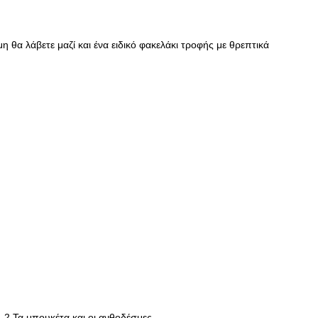
θα λάβετε μαζί και ένα ειδικό φακελάκι τροφής με θρεπτικά
α. 2.Τα μπουκέτα και οι ανθοδέσμες…